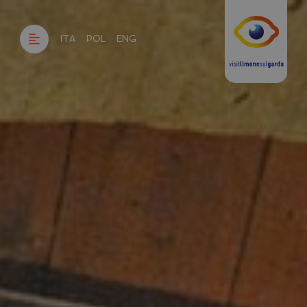
ITA
POL
ENG