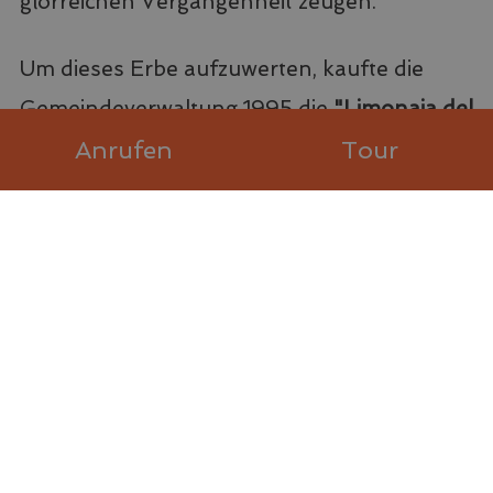
glorreichen Vergangenheit zeugen.
Um dieses Erbe aufzuwerten, kaufte die
Gemeindeverwaltung 1995 die
"Limonaia del
Castèl" (Zitronengewächshaus von Castèl)
,
Anrufen
Tour
renovierte sie und machte sie wieder
nutzbar, indem sie über hundert
Zitrusbäume pflanzte. Die Terrassen und
das Bewässerungssystem wurden
wiederhergestellt, die Geräteschuppen
eingerichtet, die “Limonaia de Castèl” wurde
auch zu einem Lehrpfad.
Um den Zugang zum Zitronengewächshaus