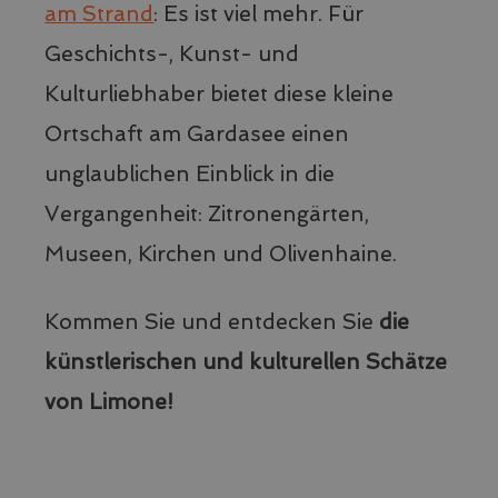
am Strand
: Es ist viel mehr. Für
Geschichts-, Kunst- und
Kulturliebhaber bietet diese kleine
_fbp
2 Monate 4
Meta Platform Inc.
Wochen
.visitlimonesulgarda.com
Ortschaft am Gardasee einen
unglaublichen Einblick in die
_pk_ses.41.d4bb
www.visitlimonesulgarda.com
29 Minuten
Vergangenheit: Zitronengärten,
56 Sekunden
Museen, Kirchen und Olivenhaine.
_gcl_au
2 Monate 4
Google LLC
Wochen
.visitlimonesulgarda.com
Kommen Sie und entdecken Sie
die
künstlerischen und kulturellen Schätze
von Limone!