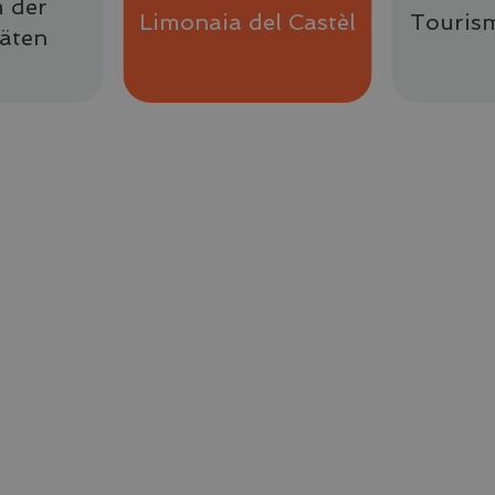
 der
Limonaia del Castèl
Touris
täten