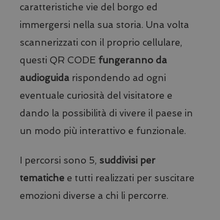
caratteristiche vie del borgo ed
immergersi nella sua storia. Una volta
scannerizzati con il proprio cellulare,
questi QR CODE
fungeranno da
audioguida
rispondendo ad ogni
eventuale curiosità del visitatore e
dando la possibilità di vivere il paese in
un modo più interattivo e funzionale.
I percorsi sono 5,
suddivisi per
tematiche
e tutti realizzati per suscitare
Nome
Fornitore / Dominio
Scadenza
Des
Nome
Fornitore / Dominio
Scadenza
Des
emozioni diverse a chi li percorre.
_ga_8T43HQ1JM5
.visitlimonesulgarda.com
1 anno 1
Nome
Fornitore / Dominio
Scadenza
mese
__stripe_sid
29 minuti
Que
Stripe Inc.
59
imp
.www.visitlimonesulgarda.com
_pk_id.41.d4bb
www.visitlimonesulgarda.com
1 anno
Nome
Fornitore / Dominio
Scadenza
D