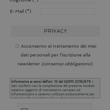
E-Mail
PRIVACY
Acconsento al trattamento dei miei
dati personali per l’iscrizione alla
newsletter
(consenso obbligatorio).
Informativa ai sensi dell’art. 13 del GDPR 2016/679
.
I
dati conferiti con la compilazione del presente modulo
saranno oggetto di trattamento cartaceo ed
informatizzato e saranno utilizzati esclusivamente per
iscriverLa alla newsletter. I Suoi dati non saranno però
comunicati né diffusi a soggetti terzi. Titolare del
trattamento è Consorzio Turistico Limonese, cui potrà