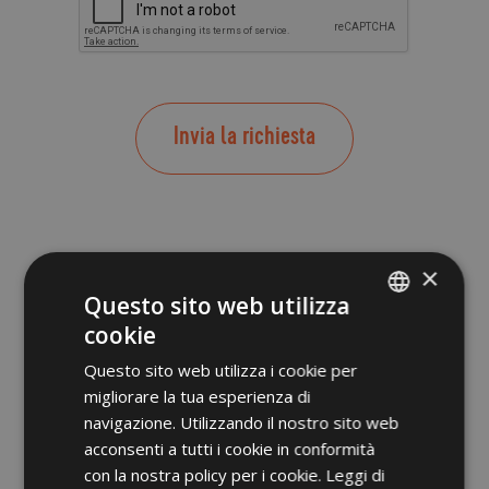
rivolgersi per l’esercizio dei Suoi diritti, tra cui rientrano
il diritto d’accesso ai dati, d’integrazione, rettifica e
cancellazione. Per la visione dell’informativa completa si
rimanda a:
privacy policy
.
Invia la richiesta
×
Questo sito web utilizza
cookie
ITALIAN
Questo sito web utilizza i cookie per
GERMAN
migliorare la tua esperienza di
ENGLISH
navigazione. Utilizzando il nostro sito web
acconsenti a tutti i cookie in conformità
POLISH
con la nostra policy per i cookie.
Leggi di