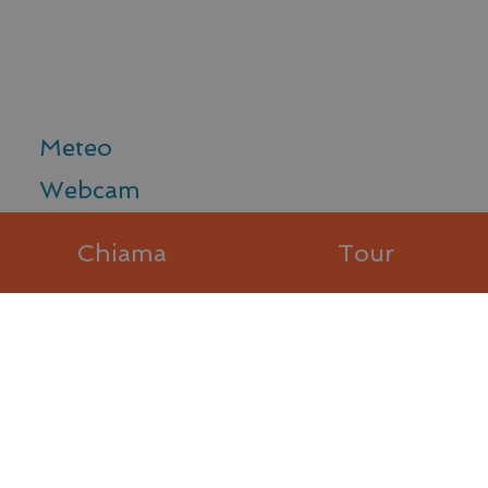
Meteo
VISITOR_PRIVACY_METADATA
YouTube
.youtube.com
Webcam
Newsletter
Chiama
Tour
Media gallery
Sponsor
Finanziamenti Pubblici