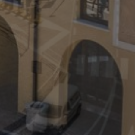
sificati
ente e la gestione
lizzato per
bot. Ciò è
eb, al fine di
 sull'utilizzo del
izzato dal servizio
icordare le
 sui cookie dei
che il banner dei
.com funzioni
lizzato per
bot. Ciò è
eb, al fine di
 sull'utilizzo del
è associato a