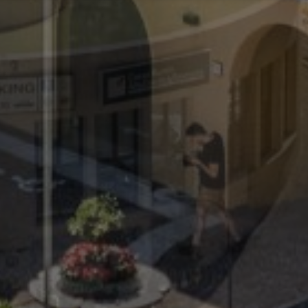
amente necessari
Performance
Targeting
Funzionalità
Non clas
e necessari consentono le funzionalità principali del sito web come l'accesso dell'ut
o web non può essere utilizzato correttamente senza i cookie strettamente necessari.
Fornitore / Dominio
Scadenza
Descrizione
29 minuti
Questo cookie viene uti
Cloudflare Inc.
57
distinguere tra umani e 
.tomorrow.io
secondi
vantaggioso per il sito W
effettuare rapporti validi
proprio sito Web.
]{32}
www.visitlimonesulgarda.com
Sessione
Joomla layout builder
nt
5 mesi 4
Questo cookie viene util
CookieScript
settimane
Cookie-Script.com per r
www.visitlimonesulgarda.com
preferenze di consenso
visitatori. È necessario 
cookie di Cookie-Script
correttamente.
Google Privacy Policy
29 minuti
Questo cookie viene uti
Cloudflare Inc.
54
distinguere tra umani e 
.sat24.com
secondi
vantaggioso per il sito W
effettuare rapporti validi
proprio sito Web.
1 anno 1
Questo nome di cookie 
Google LLC