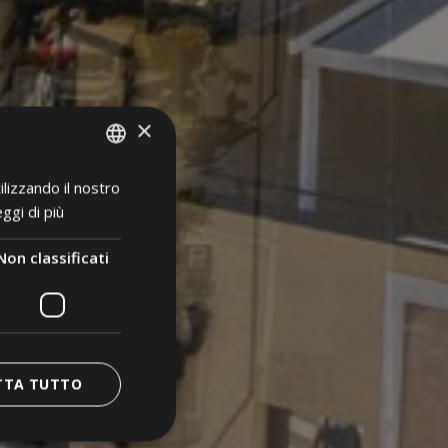
×
ilizzando il nostro
ITALIAN
ggi di più
GERMAN
ENGLISH
Non classificati
POLISH
TTA TUTTO