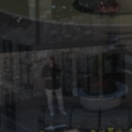
Strett
I cookie strettament
dell'account. Il sit
Nome
__cf_bm
[abcdef0123456789
CookieScriptConse
__cf_bm
_ga