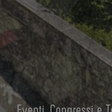
.ww
test_cookie
m
_fbp
_pk_ses.41.d4bb
_gcl_au
IDE
YSC