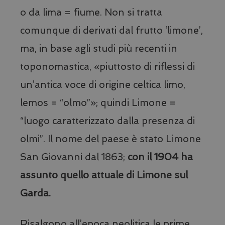
o da lima = fiume. Non si tratta
comunque di derivati dal frutto ‘limone’,
ma, in base agli studi più recenti in
toponomastica, «piuttosto di riflessi di
un’antica voce di origine celtica limo,
lemos = “olmo”»; quindi Limone =
“luogo caratterizzato dalla presenza di
VISITOR_PRIVACY_METADATA
YouTube
.youtube.com
olmi”. Il nome del paese è stato Limone
San Giovanni dal 1863;
con il 1904 ha
assunto quello attuale di Limone sul
Garda.
Risalgono all’epoca neolitica le prime