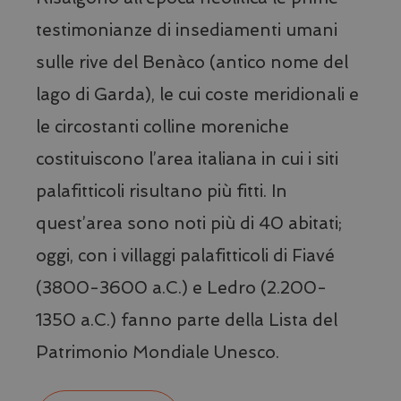
testimonianze di insediamenti umani
sulle rive del Benàco (antico nome del
lago di Garda), le cui coste meridionali e
le circostanti colline moreniche
costituiscono l’area italiana in cui i siti
palafitticoli risultano più fitti. In
Nome
Fornitore / Dominio
Scadenza
Des
Nome
Fornitore / Dominio
Scadenza
Des
quest’area sono noti più di 40 abitati;
_ga_8T43HQ1JM5
.visitlimonesulgarda.com
1 anno 1
Nome
Fornitore / Dominio
Scadenza
mese
__stripe_sid
29 minuti
Que
Stripe Inc.
59
imp
oggi, con i villaggi palafitticoli di Fiavé
.www.visitlimonesulgarda.com
_pk_id.41.d4bb
www.visitlimonesulgarda.com
1 anno
Nome
Fornitore / Dominio
Scadenza
D
__Secure-
.youtube.com
5 mesi 4
secondi
Str
ROLLOUT_TOKEN
settimane
ges
VISITOR_INFO1_LIVE
5 mesi 4
Q
Google LLC
(3800-3600 a.C.) e Ledro (2.200-
ela
settimane
è
.youtube.com
__Secure-YNID
.youtube.com
5 mesi 4
pag
d
settimane
mod
1350 a.C.) fanno parte della Lista del
p
con
t
me
p
Patrimonio Mondiale Unesco.
te
d
del
p
inf
Y
rel
i