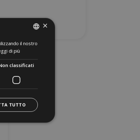
×
ilizzando il nostro
ITALIAN
ggi di più
GERMAN
ENGLISH
Non classificati
POLISH
TTA TUTTO
sificati