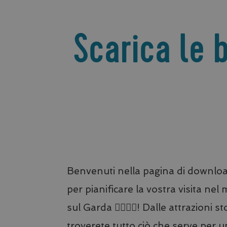
Scarica le 
Benvenuti nella pagina di download
per pianificare la vostra visita ne
sul Garda 🚵‍♂️🚣‍♀️! Dalle attrazioni
troverete tutto ciò che serve per 