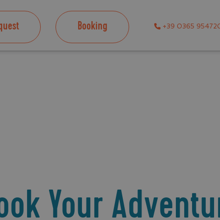
quest
Booking
+39 0365 95472
ook Your Adventu