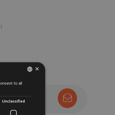
:
×
onsent to all
ITALIAN
GERMAN
ENGLISH
Unclassified
POLISH