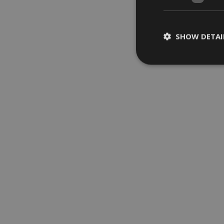
SHOW DETAI
St
Strictly necessary c
be used properly wit
Name
__cf_bm
[abcdef0123456789
CookieScriptConse