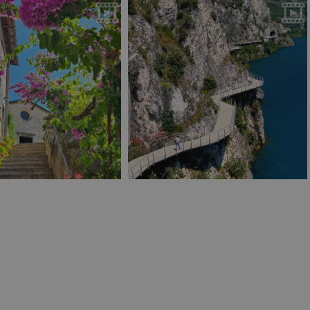
lizzato per
 bot. Ciò è
eb, al fine di
 sull'utilizzo del
ociated with
cs - which is a
oogle's more
s service. This
nguish unique users
y generated
fier. It is included
 a site and used to
ion and campaign
ics reports.
lizzato per
di consenso e
la loro interazione
ati sul consenso del
ie politiche e
acy, garantendo che
o onorate nelle
Description