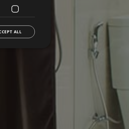
POLISH
CCEPT ALL
ied
. The website cannot
lizzato per
 bot. Ciò è
eb, al fine di
 sull'utilizzo del
Cookie-Script.com