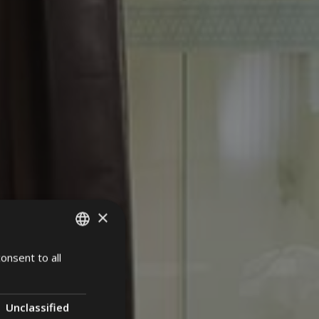
×
onsent to all
ITALIAN
GERMAN
ENGLISH
Unclassified