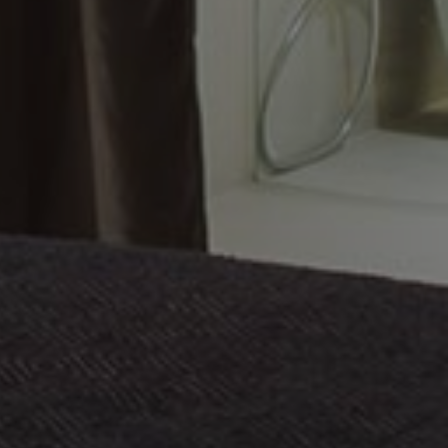
sitor cookie
 is necessary for
ie banner to work
lizzato per
 bot. Ciò è
eb, al fine di
 sull'utilizzo del
ociated with
cs - which is a
oogle's more
s service. This
nguish unique users
y generated
fier. It is included
 a site and used to
ion and campaign
ics reports.
lizzato per
di consenso e
la loro interazione
ati sul consenso del
ie politiche e
acy, garantendo che
o onorate nelle