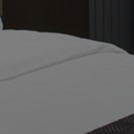
__cf_bm
_ga
VISITOR_PRIVACY