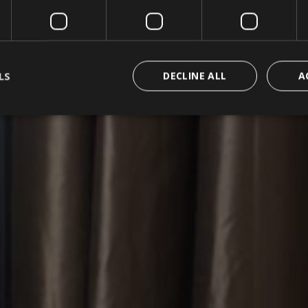
LS
DECLINE ALL
A
rictly necessary
Performance
Targeting
Functionality
Unclassif
ookies allow core website functionality such as user login and account management
hout strictly necessary cookies.
Provider / Domain
Expiration
Description
29
Questo cookie viene uti
Cloudflare Inc.
minutes
distinguere tra umani e
.tomorrow.io
57
vantaggioso per il sito W
seconds
effettuare rapporti validi
proprio sito Web.
]{32}
www.visitlimonesulgarda.com
Session
Joomla layout builder
nt
5 months
This cookie is used by 
CookieScript