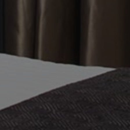
4 weeks
service to remember vi
www.visitlimonesulgarda.com
consent preferences. It
Cookie-Script.com cook
properly.
Google Privacy Policy
29
Questo cookie viene uti
Cloudflare Inc.
minutes
distinguere tra umani e
.sat24.com
54
vantaggioso per il sito W
seconds
effettuare rapporti validi
proprio sito Web.
1 year 1
This cookie name is ass
Google LLC
month
Google Universal Analyti
.visitlimonesulgarda.com
significant update to G
commonly used analytic
cookie is used to disti
by assigning a randoml
number as a client identi
in each page request in
calculate visitor, sess
data for the sites analyt
_METADATA
5 months
Questo cookie viene uti
YouTube
4 weeks
memorizzare le scelte 
.youtube.com
privacy dell'utente per 
con il sito. Registra i d
visitatore riguardo a var
impostazioni sulla priv
le loro preferenze sian
sessioni future.