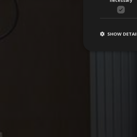
SHOW DETAI
St
Strictly necessary c
be used properly wit
Name
__cf_bm
[abcdef0123456789
CookieScriptConse